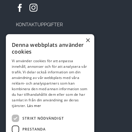
KONTAKTUPPGIFTER
×
Sätesvägen 14, 291 92 Kristianstad
Denna webbplats använder
cookies
Telefon: 044-22 95 08
Vi använder cookies för att anpassa
Email:
kansli@skepparslovsgk.se
innehåll, annonser och för att analysera vår
trafik. Vi delar också information om din
användning av vår webbplats med våra
reklam- och analyspartners som kan
Swish nr 123 137 47 01
kombinera den med annan information som
du har tillhandahållit dem eller som de har
samlat in från din användning av deras
tjänster.
Läs mer
STRIKT NÖDVÄNDIGT
PRESTANDA