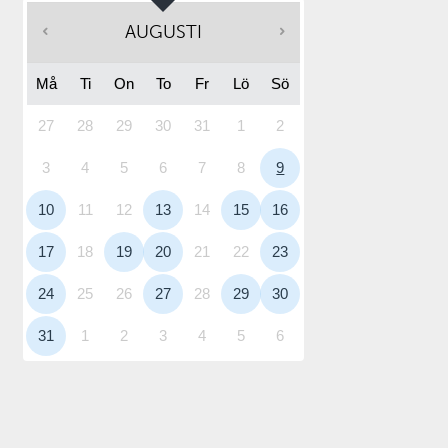
AUGUSTI
Må
Ti
On
To
Fr
Lö
Sö
27
28
29
30
31
1
2
3
4
5
6
7
8
9
10
11
12
13
14
15
16
17
18
19
20
21
22
23
24
25
26
27
28
29
30
31
1
2
3
4
5
6