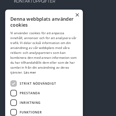
KONTAKTUPPGIFTER
×
Sätesvägen 14, 291 92 Kristianstad
Denna webbplats använder
cookies
Telefon: 044-22 95 08
Vi använder cookies för att anpassa
Email:
kansli@skepparslovsgk.se
innehåll, annonser och för att analysera vår
trafik. Vi delar också information om din
användning av vår webbplats med våra
reklam- och analyspartners som kan
Swish nr 123 137 47 01
kombinera den med annan information som
du har tillhandahållit dem eller som de har
samlat in från din användning av deras
tjänster.
Läs mer
STRIKT NÖDVÄNDIGT
PRESTANDA
INRIKTNING
FUNKTIONER