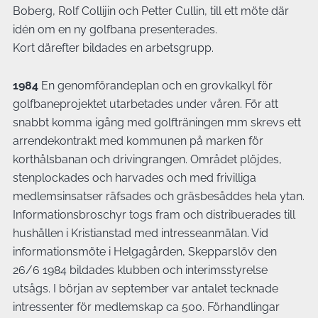
Boberg, Rolf Collijin och Petter Cullin, till ett möte där
idén om en ny golfbana presenterades.
Kort därefter bildades en arbetsgrupp.
1984
En genomförandeplan och en grovkalkyl för
golfbaneprojektet utarbetades under våren. För att
snabbt komma igång med golfträningen mm skrevs ett
arrendekontrakt med kommunen på marken för
korthålsbanan och drivingrangen. Området plöjdes,
stenplockades och harvades och med frivilliga
medlemsinsatser räfsades och gräsbesåddes hela ytan.
Informationsbroschyr togs fram och distribuerades till
hushållen i Kristianstad med intresseanmälan. Vid
informationsmöte i Helgagården, Skepparslöv den
26/6 1984 bildades klubben och interimsstyrelse
utsågs. I början av september var antalet tecknade
intressenter för medlemskap ca 500. Förhandlingar