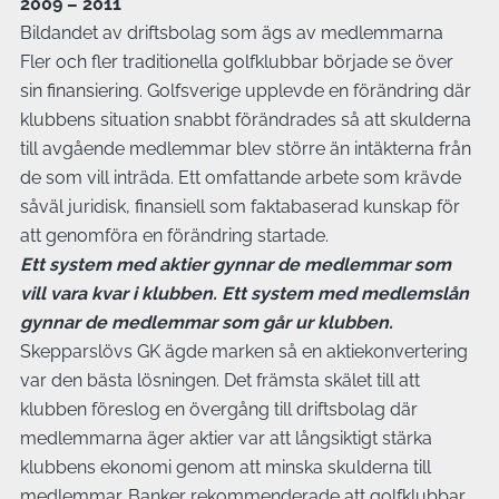
2009 – 2011
Bildandet av driftsbolag som ägs av medlemmarna
Fler och fler traditionella golfklubbar började se över
sin finansiering. Golfsverige upplevde en förändring där
klubbens situation snabbt förändrades så att skulderna
till avgående medlemmar blev större än intäkterna från
de som vill inträda. Ett omfattande arbete som krävde
såväl juridisk, finansiell som faktabaserad kunskap för
att genomföra en förändring startade.
Ett system med aktier gynnar de medlemmar som
vill vara kvar i klubben. Ett system med medlemslån
gynnar de medlemmar som går ur klubben.
Skepparslövs GK ägde marken så en aktiekonvertering
var den bästa lösningen. Det främsta skälet till att
klubben föreslog en övergång till driftsbolag där
medlemmarna äger aktier var att långsiktigt stärka
klubbens ekonomi genom att minska skulderna till
medlemmar. Banker rekommenderade att golfklubbar