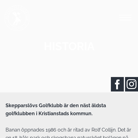
HISTORIA
Skepparslövs Golfklubb är den näst äldsta
golfklubben i Kristianstads kommun.
Banan öppnades 1986 och är ritad av Rolf Collijn. Det är
en 18-håls park och skogsbana naturskönt belägen på