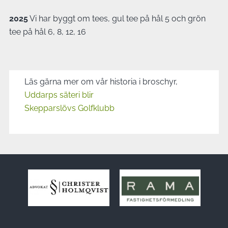
2025
Vi har byggt om tees, gul tee på hål 5 och grön
tee på hål 6, 8, 12, 16
Läs gärna mer om vår historia i broschyr,
Uddarps säteri blir
Skepparslövs Golfklubb