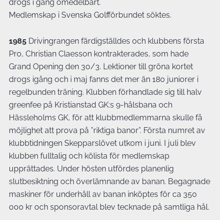
drogs i gång omedelbart.
Medlemskap i Svenska Golfförbundet söktes.
1985
Drivingrangen färdigställdes och klubbens första
Pro, Christian Claesson kontrakterades, som hade
Grand Opening den 30/3. Lektioner till gröna kortet
drogs igång och i maj fanns det mer än 180 juniorer i
regelbunden träning. Klubben förhandlade sig till halv
greenfee på Kristianstad GK:s 9-hålsbana och
Hässleholms GK, för att klubbmedlemmarna skulle få
möjlighet att prova på ”riktiga banor”. Första numret av
klubbtidningen Skepparslövet utkom i juni. I juli blev
klubben fulltalig och kölista för medlemskap
upprättades. Under hösten utfördes planenlig
slutbesiktning och överlämnande av banan. Begagnade
maskiner för underhåll av banan inköptes för ca 350
000 kr och sponsoravtal blev tecknade på samtliga hål.