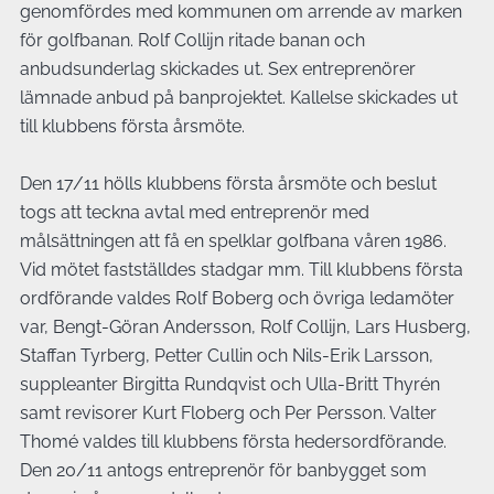
genomfördes med kommunen om arrende av marken
för golfbanan. Rolf Collijn ritade banan och
anbudsunderlag skickades ut. Sex entreprenörer
lämnade anbud på banprojektet. Kallelse skickades ut
till klubbens första årsmöte.
Den 17/11 hölls klubbens första årsmöte och beslut
togs att teckna avtal med entreprenör med
målsättningen att få en spelklar golfbana våren 1986.
Vid mötet fastställdes stadgar mm. Till klubbens första
ordförande valdes Rolf Boberg och övriga ledamöter
var, Bengt-Göran Andersson, Rolf Collijn, Lars Husberg,
Staffan Tyrberg, Petter Cullin och Nils-Erik Larsson,
suppleanter Birgitta Rundqvist och Ulla-Britt Thyrén
samt revisorer Kurt Floberg och Per Persson. Valter
Thomé valdes till klubbens första hedersordförande.
Den 20/11 antogs entreprenör för banbygget som