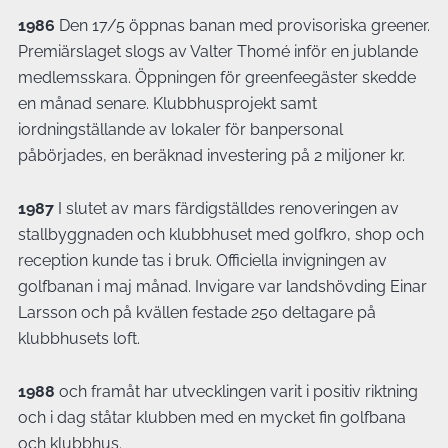
1986
Den 17/5 öppnas banan med provisoriska greener.
Premiärslaget slogs av Valter Thomé inför en jublande
medlemsskara. Öppningen för greenfeegäster skedde
en månad senare. Klubbhusprojekt samt
iordningställande av lokaler för banpersonal
påbörjades, en beräknad investering på 2 miljoner kr.
1987
I slutet av mars färdigställdes renoveringen av
stallbyggnaden och klubbhuset med golfkro, shop och
reception kunde tas i bruk. Officiella invigningen av
golfbanan i maj månad. Invigare var landshövding Einar
Larsson och på kvällen festade 250 deltagare på
klubbhusets loft.
1988
och framåt har utvecklingen varit i positiv riktning
och i dag ståtar klubben med en mycket fin golfbana
och klubbhus.