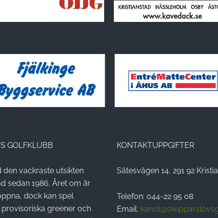
S GOLFKLUBB
KONTAKTUPPGIFTER
den vackraste utsikten
Sätesvägen 14, 291 92 Kristi
tad sedan 1986. Året om är
öppna, dock kan spel
Telefon: 044-22 95 08
provisoriska greener och
Email:
kansli@skepparslovsg