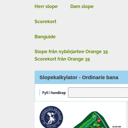
Herr slope
Dam slope
Scorekort
Banguide
Slope från nybörjartee O
range 35
Scorekort från Orange 35
Slopekalkylator - Ordinarie bana
Fyll i handicap