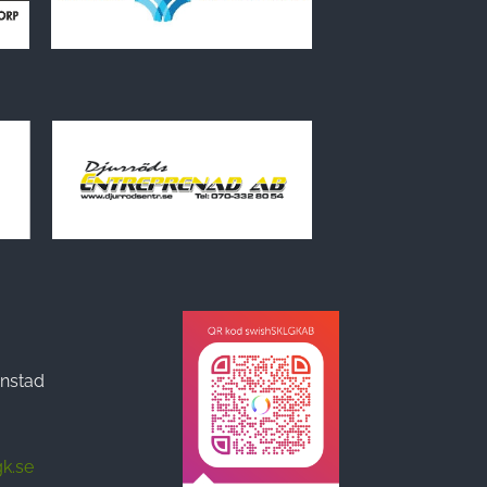
anstad
k.se