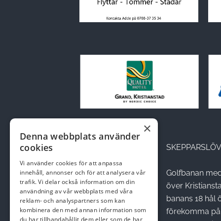
×
Denna webbplats använder
cookies
SKEPPARSLÖV
Vi använder cookies för att anpassa
innehåll, annonser och för att analysera vår
Golfbanan med 
trafik. Vi delar också information om din
över Kristians
användning av vår webbplats med våra
banans 18 hål 
reklam- och analyspartners som kan
kombinera den med annan information som
förekomma på 
du har tillhandahållit dem eller som de har