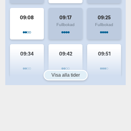
09:08
09:17
09:25
Fullbokad
Fullbokad
09:34
09:42
09:51
Visa alla tider