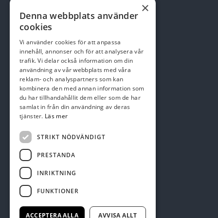
×
Sätesvägen 14, 291 92 Kristianstad
Denna webbplats använder
cookies
Telefon: 044-22 95 08
Vi använder cookies för att anpassa
Email:
kansli@skepparslovsgk.se
innehåll, annonser och för att analysera vår
trafik. Vi delar också information om din
användning av vår webbplats med våra
reklam- och analyspartners som kan
Swish nr 123 137 47 01
kombinera den med annan information som
du har tillhandahållit dem eller som de har
samlat in från din användning av deras
tjänster.
Läs mer
STRIKT NÖDVÄNDIGT
PRESTANDA
INRIKTNING
FUNKTIONER
ACCEPTERA ALLA
AVVISA ALLT