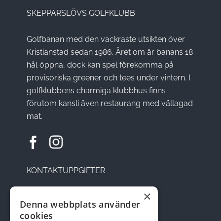
SKEPPARSLÖVS GOLFKLUBB
Golfbanan med den vackraste utsikten över
Kristianstad sedan 1986. Året om är banans 18
hål öppna, dock kan spel förekomma på
provisoriska greener och tees under vintern. I
golfklubbens charmiga klubbhus finns
förutom kansli även restaurang med vällagad
mat.
KONTAKTUPPGIFTER
×
Sätesvägen 14, 291 92 Kristianstad
Denna webbplats använder
cookies