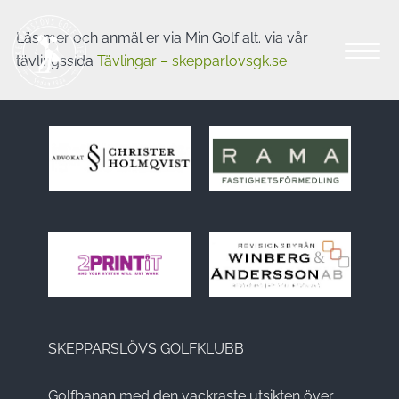
Läs mer och anmäl er via Min Golf alt. via vår
tävlingssida
Tävlingar – skepparlovsgk.se
SKEPPARSLÖVS GOLFKLUBB
Golfbanan med den vackraste utsikten över