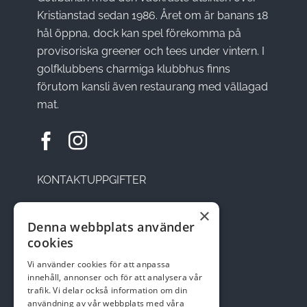
Kristianstad sedan 1986. Året om är banans 18
hål öppna, dock kan spel förekomma på
provisoriska greener och tees under vintern. I
golfklubbens charmiga klubbhus finns
förutom kansli även restaurang med vällagad
mat.
KONTAKTUPPGIFTER
×
Sätesvägen 14, 291 92 Kristianstad
Denna webbplats använder
cookies
Telefon: 044-22 95 08
Vi använder cookies för att anpassa
Email:
kansli@skepparslovsgk.se
innehåll, annonser och för att analysera vår
trafik. Vi delar också information om din
användning av vår webbplats med våra