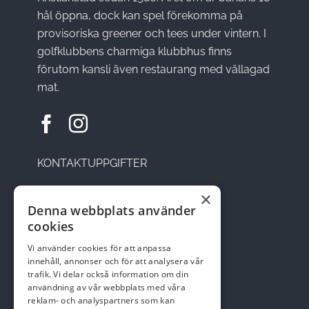
hål öppna, dock kan spel förekomma på
provisoriska greener och tees under vintern. I
golfklubbens charmiga klubbhus finns
förutom kansli även restaurang med vällagad
mat.
KONTAKTUPPGIFTER
×
Sätesvägen 14, 291 92 Kristianstad
Denna webbplats använder
cookies
Telefon: 044-22 95 08
Vi använder cookies för att anpassa
Email:
kansli@skepparslovsgk.se
innehåll, annonser och för att analysera vår
trafik. Vi delar också information om din
användning av vår webbplats med våra
reklam- och analyspartners som kan
Swish nr 123 137 47 01