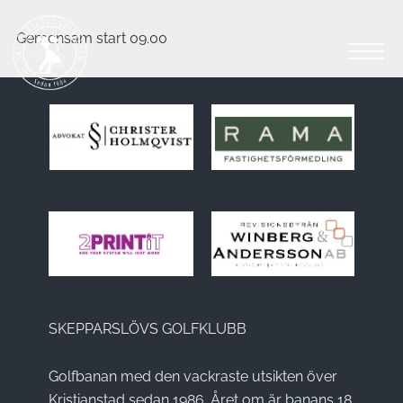
Gemensam start 09.00
SKEPPARSLÖVS GOLFKLUBB
Golfbanan med den vackraste utsikten över
Kristianstad sedan 1986. Året om är banans 18