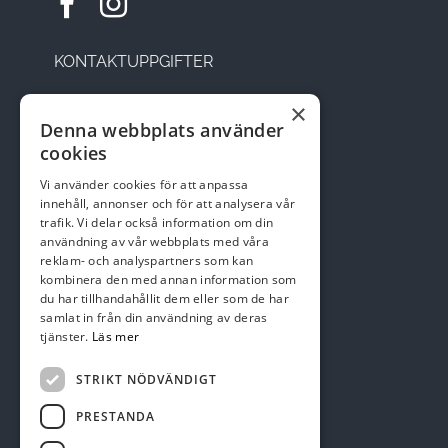
KONTAKTUPPGIFTER
×
Sätesvägen 14, 291 92 Kristianstad
Denna webbplats använder
cookies
Telefon: 044-22 95 08
Vi använder cookies för att anpassa
Email:
kansli@skepparslovsgk.se
innehåll, annonser och för att analysera vår
trafik. Vi delar också information om din
användning av vår webbplats med våra
reklam- och analyspartners som kan
Swish nr 123 137 47 01
kombinera den med annan information som
du har tillhandahållit dem eller som de har
samlat in från din användning av deras
tjänster.
Läs mer
STRIKT NÖDVÄNDIGT
PRESTANDA