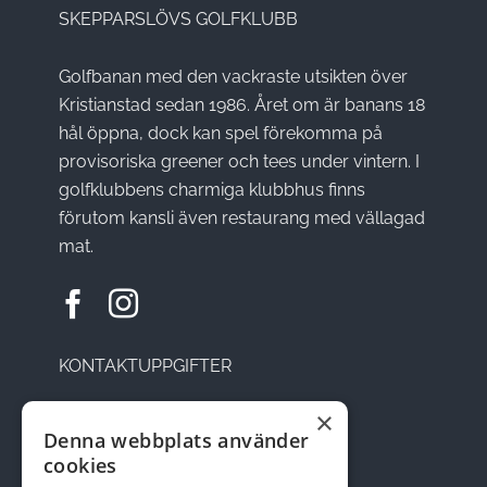
SKEPPARSLÖVS GOLFKLUBB
Golfbanan med den vackraste utsikten över
Kristianstad sedan 1986. Året om är banans 18
hål öppna, dock kan spel förekomma på
provisoriska greener och tees under vintern. I
golfklubbens charmiga klubbhus finns
förutom kansli även restaurang med vällagad
mat.
KONTAKTUPPGIFTER
×
Sätesvägen 14, 291 92 Kristianstad
Denna webbplats använder
cookies
Telefon: 044-22 95 08