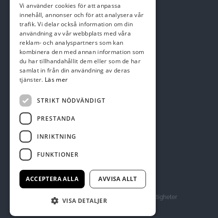
Vi använder cookies för att anpassa
Email:
kansli@skepparslovsgk.se
innehåll, annonser och för att analysera vår
trafik. Vi delar också information om din
användning av vår webbplats med våra
reklam- och analyspartners som kan
Swish nr 123 137 47 01
kombinera den med annan information som
du har tillhandahållit dem eller som de har
samlat in från din användning av deras
tjänster.
Läs mer
STRIKT NÖDVÄNDIGT
PRESTANDA
INRIKTNING
FUNKTIONER
ACCEPTERA ALLA
AVVISA ALLT
© Copyright 2026 skepparlovsgk.se, alla rättigheter
VISA DETALJER
reserverade.